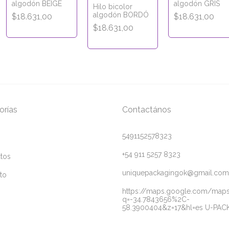
algodón BEIGE
algodón GRIS
Hilo bicolor
algodón BORDÓ
$18.631,00
$18.631,00
$18.631,00
orías
Contactános
5491152578323
+54 911 5257 8323
tos
uniquepackagingok@gmail.com
to
https://maps.google.com/map
q=-34.7843656%2C-
58.3900404&z=17&hl=es U-PAC