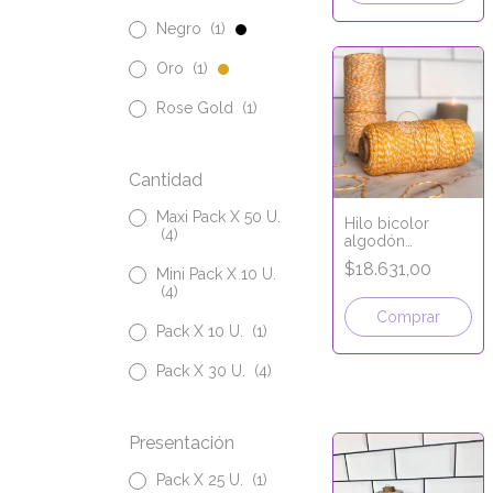
Negro
(1)
Oro
(1)
Rose Gold
(1)
Cantidad
Maxi Pack X 50 U.
Hilo bicolor
(4)
algodón
AMARILLO
$18.631,00
Mini Pack X 10 U.
(4)
Pack X 10 U.
(1)
Pack X 30 U.
(4)
Presentación
Pack X 25 U.
(1)