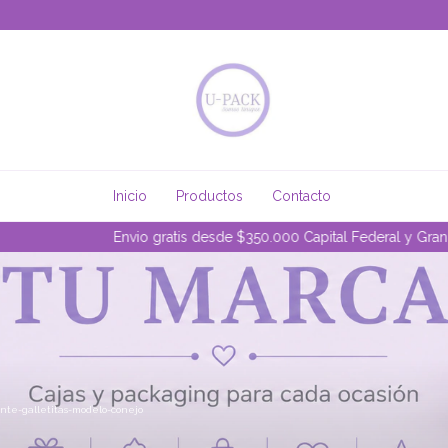
Inicio
Productos
Contacto
Envio gratis desde $350.000 Capital Federal y Gran Buenos Aires
nte-galletitas-modelo-conejo