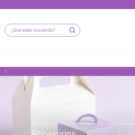
Inicio
/
Accesorios
/
breadcrumbs.cortantes-3d
/
breadcrumbs.corta
Accesorios