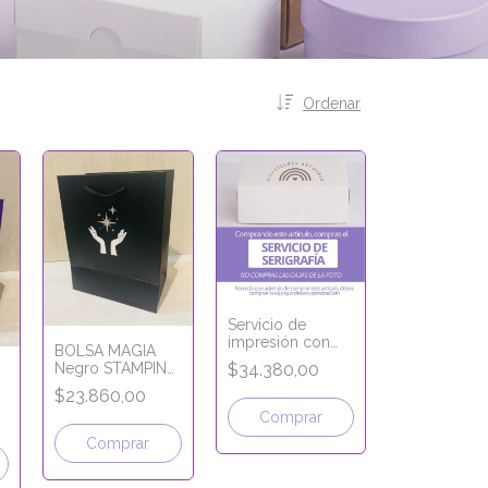
Ordenar
Servicio de
impresión con
BOLSA MAGIA
Logo
Negro STAMPING
$34.380,00
PLATA 18x23x11
$23.860,00
Comprar
Comprar