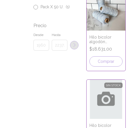
Pack X 50 U.
(1)
Precio
Desde
Hasta
Hilo bicolor
algodón
CELESTE
$18.631,00
SIN STOCK
Hilo bicolor