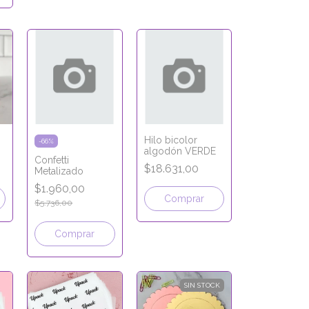
Hilo bicolor
-
66
%
algodón VERDE
Confetti
$18.631,00
Metalizado
$1.960,00
$5.736,00
Comprar
SIN STOCK