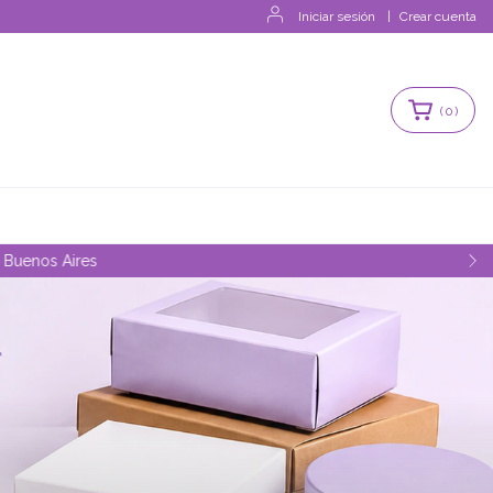
Iniciar sesión
|
Crear cuenta
(
0
)