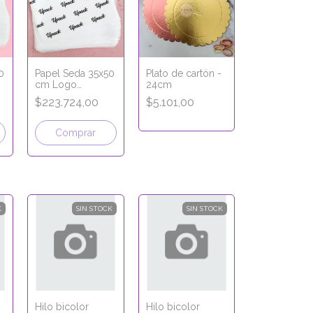
0
Papel Seda 35x50
Plato de cartón -
cm Logo
24cm
personalizado
$223.724,00
$5.101,00
x100 u COLOR
NEGRO
K
SIN STOCK
SIN STOCK
Hilo bicolor
Hilo bicolor