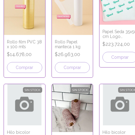
Papel Seda 35x5
cm Logo
personalizado
Rollo film PVC 38
Rollo Papel
$223.724,00
x100 u
x 100 mts
manteca 1 kg
$14.678,00
$26.963,00
SIN STOCK
SIN STOCK
SIN STOC
Hilo bicolor
Hilo bicolor