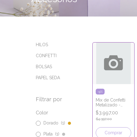
HILOS
CONFETTI
BOLSAS
PAPEL SEDA
-
9
%
Filtrar por
Mix de Confetti
Metalizado -
Rose Gold,
Color
$3.997,00
Dorado, Blanco
$4.397,00
Dorado
(1)
Plata
(1)