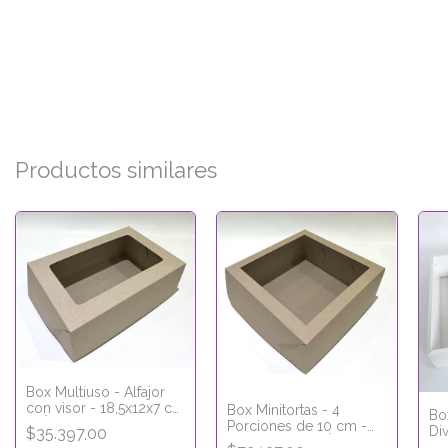
Productos similares
Box Multiuso - Alfajor
con visor - 18,5x12x7 cm
Box Minitortas - 4
Bo
- LÍNEA ECO KRAFT
Porciones de 10 cm -
Di
$35.397,00
22x22x9 cm - LÍNEA