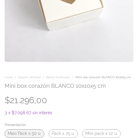
Inicio
/
Según utilidad
/
Boxes multiusos
/
Mini box corazón BLANCO 10x10x5 cm
Mini box corazón BLANCO 10x10x5 cm
$21.296,00
3
x
$7.098,67
sin interés
Presentación
Maxi Pack x 50 u.
Pack x 25 u.
Mini pack x 12 u.