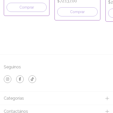
$72.137,00
$2
ECO KRAFT
Comprar
Comprar
Seguinos
Categorías
Contactános