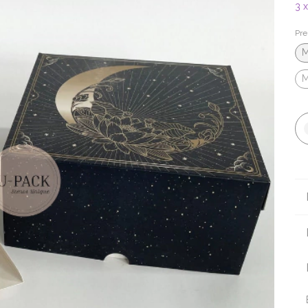
3
Pre
M
M