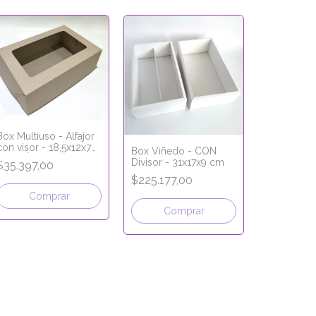
Box Multiuso - Alfajor
con visor - 18,5x12x7
Box Viñedo - CON
cm - LÍNEA ECO
Divisor - 31x17x9 cm
$35.397,00
KRAFT
Combo 144 
$225.177,00
Box 27x20
LÍNEA PR
Comprar
$95.040,
Comprar
Com