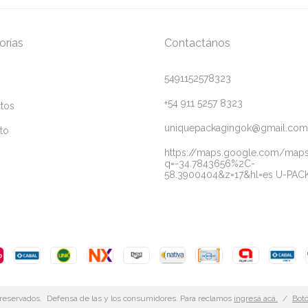
orías
Contactános
5491152578323
+54 911 5257 8323
tos
uniquepackagingok@gmail.com
to
https://maps.google.com/map
q=-34.7843656%2C-
58.3900404&z=17&hl=es U-PAC
reservados.
Defensa de las y los consumidores. Para reclamos
ingresá acá.
/
Botó