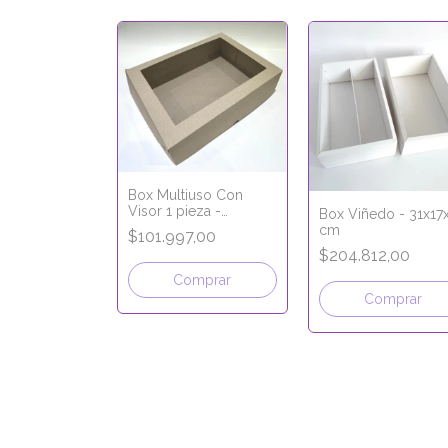
uso - Alfajor
Box Multiuso Con
 22x17x5,5 cm
Visor 1 pieza -
Box Viñedo - 31x17
ECO KRAFT
Apertura Frontal -
,00
cm
$101.997,00
34x26x9cm - LÍNEA
$204.812,00
ECO KRAFT
mprar
Comprar
Comprar