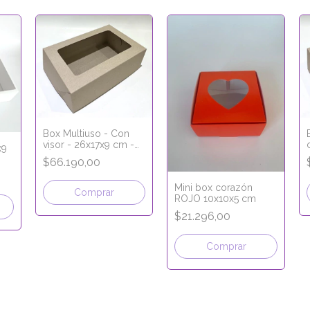
Box Multiuso - Con
visor - 26x17x9 cm -
x9
LÍNEA ECO KRAFT
$66.190,00
Mini box corazón
Comprar
ROJO 10x10x5 cm
$21.296,00
Comprar