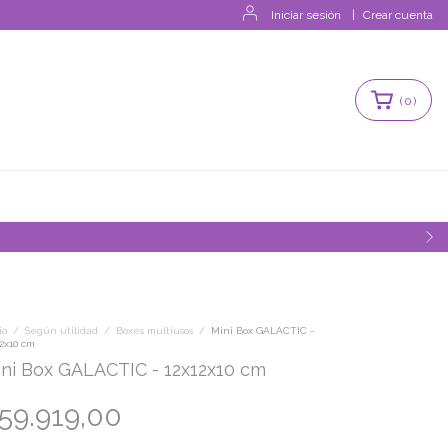
Iniciar sesión
|
Crear cuenta
(
0
)
io
/
Según utilidad
/
Boxes multiusos
/
Mini Box GALACTIC -
12x10 cm
ni Box GALACTIC - 12x12x10 cm
59.919,00