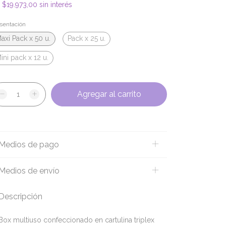
x
$19.973,00
sin interés
sentación
axi Pack x 50 u.
Pack x 25 u.
ini pack x 12 u.
Medios de pago
Medios de envío
Descripción
Box multiuso confeccionado en cartulina triplex