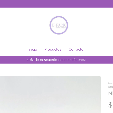
Inicio
Productos
Contacto
10% de descuento con transferencia
Inic
12x
Mi
$