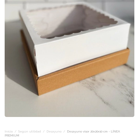
Inicio
/
Según utilidad
/
Desayuno
/
Desayuno visor 20x20x10 cm - LÍNEA
PREMIUM