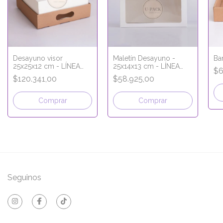
Desayuno visor
Maletín Desayuno -
Ba
25x25x12 cm - LÍNEA
25x14x13 cm - LÍNEA
$6
PREMIUM
PREMIUM
$120.341,00
$58.925,00
Comprar
Comprar
Seguinos