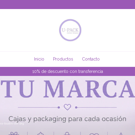
Inicio
Productos
Contacto
10% de descuento con transferencia
ra-budin-de-1kg