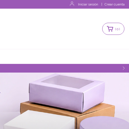
Iniciar sesión
|
Crear cuenta
(
0
)