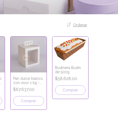
Ordenar
Budinera Budín
de 500g
$58.628,00
o
Pan dulce blanco
 -
con visor 1 kg -
m
17x17x20 cm
$67.637,00
Comprar
Comprar