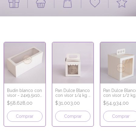
Budín blanco con
Pan Dulce Blanco
Pan Dulce Blanc
visor - 24x9,5x10
con visor 1/4 kg -
con visor 1/2 kg
cm
10,5x10,5x11,5 cm
14,5x14,5x17,5 c
$58.628,00
$31.003,00
$54.934,00
Comprar
Comprar
Comprar