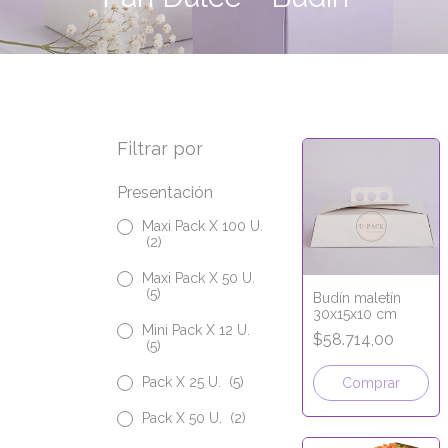
Filtrar por
Presentación
Maxi Pack X 100 U.
(2)
Maxi Pack X 50 U.
(5)
Budín maletín
30x15x10 cm
Mini Pack X 12 U.
$58.714,00
(5)
Pack X 25 U.
(5)
Comprar
Pack X 50 U.
(2)