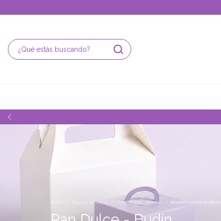
Inicio
/
Según utilidad
/
Pan Dulce - Budín
/
breadcrumbs.budine
Pan Dulce - Budín