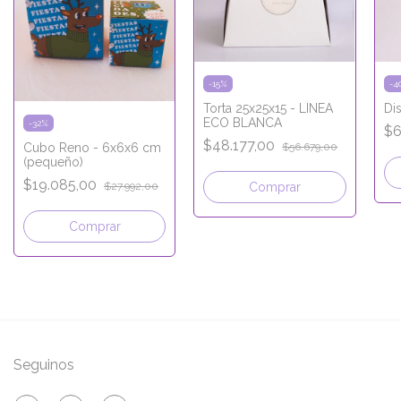
-
15
%
-
4
Torta 25x25x15 - LÍNEA
Di
ECO BLANCA
-
32
%
$6
$48.177,00
$56.679,00
Cubo Reno - 6x6x6 cm
(pequeño)
$19.085,00
Comprar
$27.992,00
Comprar
Seguinos