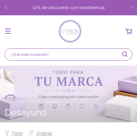
Envio gratis desde $350.000 Capital Federal y Gran Buenos
Aires
Inicio
/
Según utilidad
/
Desayuno
Desayuno
Filtrar
Ordenar