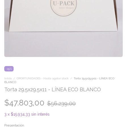
-
15
%
Inicio
/
OPORTUNIDADES - Hasta agotar stock
/
Torta 29.5x29.5x11 - LÍNEA ECO
BLANCO
Torta 29.5x29.5x11 - LÍNEA ECO BLANCO
$47.803,00
$56.239,00
3
x
$15.934,33
sin interés
Presentación