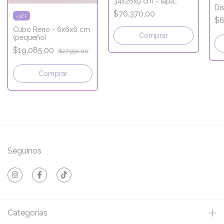
34x26x9 cm - tapa
Di
integrada - LÍNEA
$76.370,00
PREMIUM
-
32
%
$6
Cubo Reno - 6x6x6 cm
Comprar
(pequeño)
$19.085,00
$27.992,00
Comprar
Seguinos
Categorías