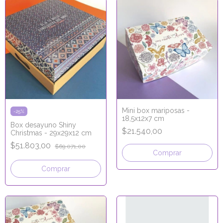
Mini box mariposas -
-
25
%
18,5x12x7 cm
Box desayuno Shiny
$21.540,00
Christmas - 29x29x12 cm
$51.803,00
$69.071,00
Comprar
Comprar