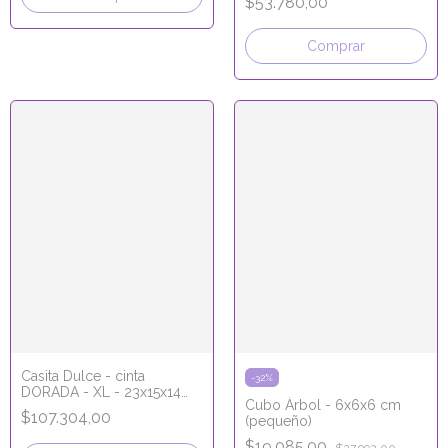
$53.780,00
Comprar
Casita Dulce - cinta
-
32
%
DORADA - XL - 23x15x14
Cubo Árbol - 6x6x6 cm
cm
$107.304,00
(pequeño)
$19.085,00