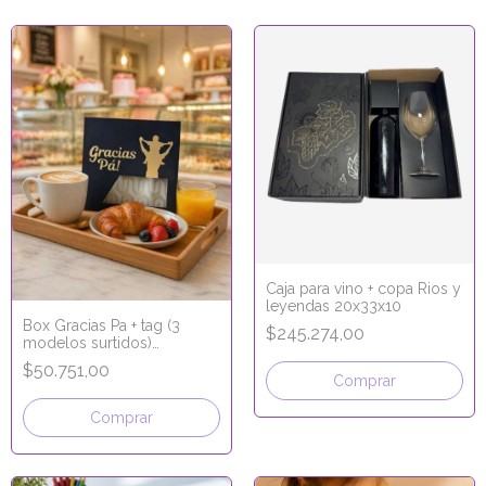
Caja para vino + copa Rios y
leyendas 20x33x10
Box Gracias Pa + tag (3
$245.274,00
modelos surtidos)
20x20x10
$50.751,00
Comprar
Comprar