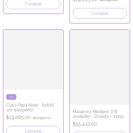
$27.992,00
Comprar
Comprar
-
32
%
Cubo Papá Noel - 6x6x6
cm (pequeño)
Macarons Mediano 7/8
unidades - Dorado - 21x5x5
$19.085,00
$27.992,00
cm
$55.432,00
Comprar