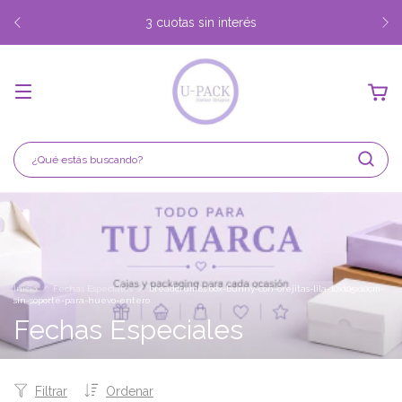
3 cuotas sin interés
Inicio
/
Fechas Especiales
/
breadcrumbs.box-bunny-con-orejitas-lila-10x105x10cm-
sin-soporte-para-huevo-entero
Fechas Especiales
Filtrar
Ordenar