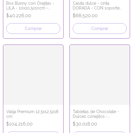
Box Bunny con Orejitas -
Casita dulce - cinta
LILA - 10x10,5x10cm -
DORADA - CON soporte
Soporte para huevo entero
para 2 huevos enteros -
$40.226,00
$68.520,00
15x10x9 cm
Comprar
Comprar
Valija Premium 12,5x12,5x18
Tabletas de Chocolate -
cm
Dulces conejitos -
8x15,5x1,5 cm
$104.216,00
$30.018,00