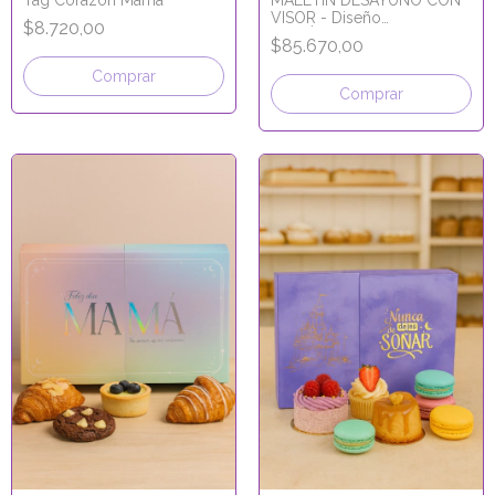
Tag Corazón Mamá
MALETÍN DESAYUNO CON
VISOR - Diseño
$8.720,00
"BOTÁNICO" + POSTAL
$85.670,00
25X14X13
Comprar
Comprar