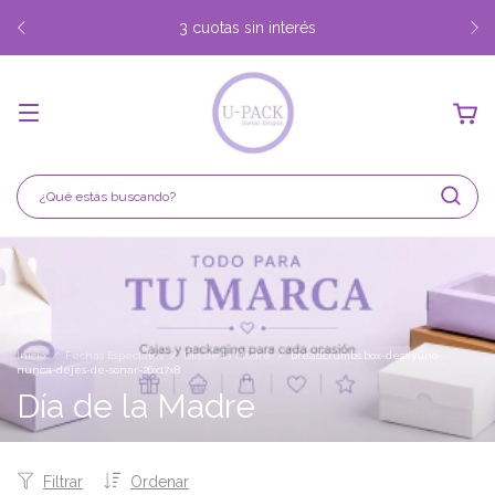
3 cuotas sin interés
Inicio
/
Fechas Especiales
/
Día de la Madre
/
breadcrumbs.box-desayuno-
nunca-dejes-de-sonar-26x17x8
Día de la Madre
Filtrar
Ordenar