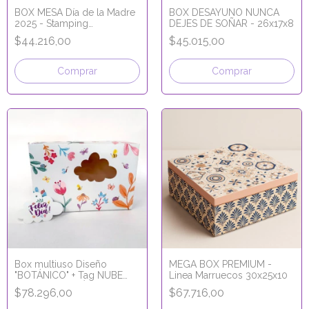
BOX MESA Día de la Madre
BOX DESAYUNO NUNCA
2025 - Stamping
DEJES DE SOÑAR - 26x17x8
Holográfico 26x17x8
$44.216,00
$45.015,00
Comprar
Comprar
Box multiuso Diseño
MEGA BOX PREMIUM -
"BOTÁNICO" + Tag NUBE
Linea Marruecos 30x25x10
26x17x9 cm - LÍNEA
$78.296,00
$67.716,00
PREMIUM