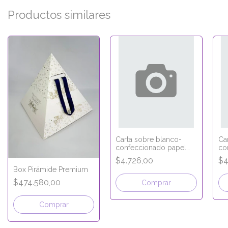
Productos similares
Carta sobre blanco-
Ca
confeccionado papel
co
obra 16x11,5
ob
$4.726,00
$4
Box Pirámide Premium
$474.580,00
Comprar
Comprar