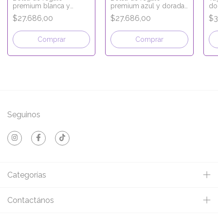
premium blanca y
premium azul y dorada
do
dorada + Tag señalador
+ Tag señalador
25
$27.686,00
$27.686,00
$3
25x14x33 Crema
25x14x33 Verde
po
Comprar
Comprar
Seguinos
Categorías
Contactános