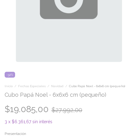
-
32
%
Inicio
/
Fechas Especiales
/
Navidad
/
Cubo Papá Noel - 6x6x6 cm (pequeño)
Cubo Papá Noel - 6x6x6 cm (pequeño)
$19.085,00
$27.992,00
3
x
$6.361,67
sin interés
Presentación