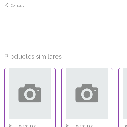
Compartir
Productos similares
Bolsa de regalo
Bolsa de regalo
Ta