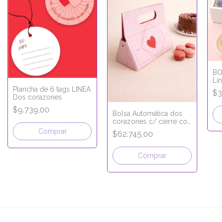
BO
Li
26
Plancha de 6 tags LINEA
$3
Dos corazones
$9.739,00
Bolsa Automática dos
corazones c/ cierre con
Velcro
Comprar
$62.745,00
Comprar