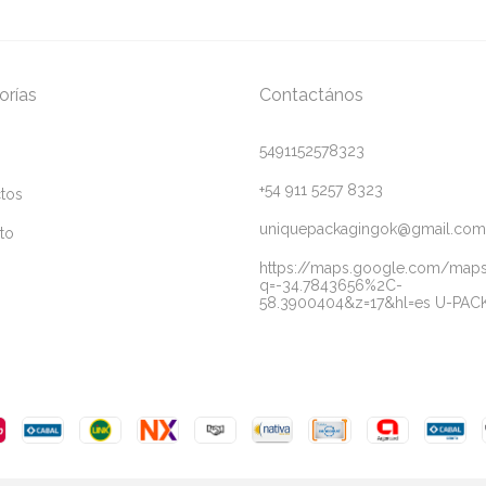
orías
Contactános
5491152578323
+54 911 5257 8323
tos
uniquepackagingok@gmail.com
to
https://maps.google.com/map
q=-34.7843656%2C-
58.3900404&z=17&hl=es U-PAC