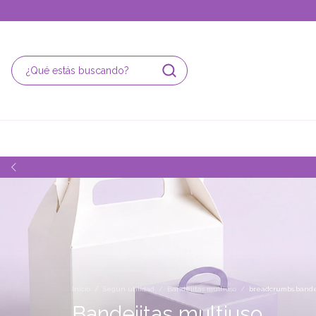
Inicio
/
Según utilidad
/
Bandejitas multiuso
/
breadcrumbs.bande
Bandejitas multiuso