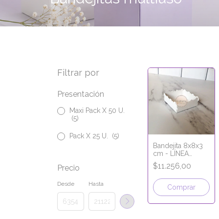
Filtrar por
Presentación
Maxi Pack X 50 U.
(5)
Pack X 25 U.
(5)
Bandejita 8x8x3
cm - LÍNEA
PREMIUM
$11.256,00
Precio
Desde
Hasta
Comprar