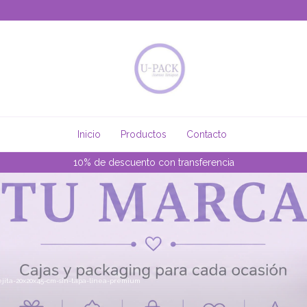
Inicio
Productos
Contacto
10% de descuento con transferencia
jita-20x20x45-cm-sin-tapa-linea-premium