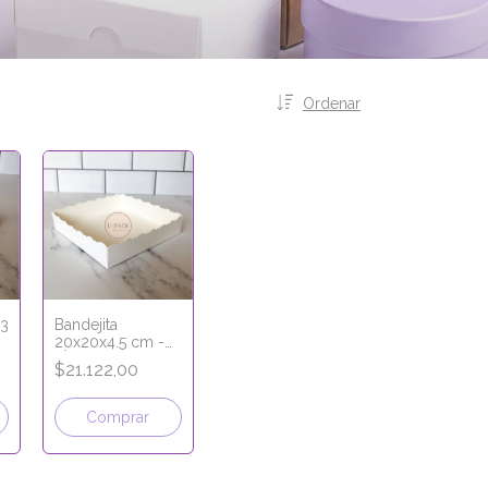
Ordenar
x3
Bandejita
20x20x4.5 cm -
LÍNEA PREMIUM
$21.122,00
Comprar