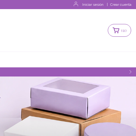
Iniciar sesión
|
Crear cuenta
(
0
)