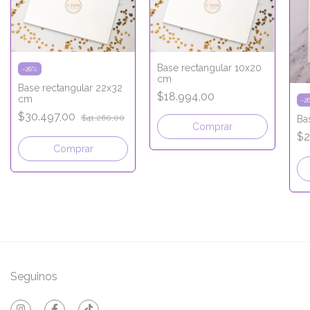
Base rectangular 10x20
-
26
%
cm
Base rectangular 22x32
$18.994,00
cm
-
2
$30.497,00
$41.260,00
Ba
Comprar
$2
Comprar
Seguinos