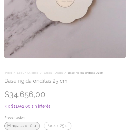
Inicio
/
Según utilidad
/
Bases - Discos
/
Base rígida onditas 25 cm
Base rígida onditas 25 cm
$34.656,00
3
x
$11.552,00
sin interés
Presentación
Minipack x 10 u.
Pack x 25 u.