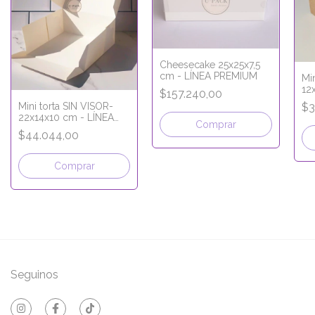
Cheesecake 25x25x7,5
cm - LÍNEA PREMIUM
Min
12
$157.240,00
MI
$3
Mini torta SIN VISOR-
22x14x10 cm - LÍNEA
Comprar
PREMIUM
$44.044,00
Comprar
Seguinos